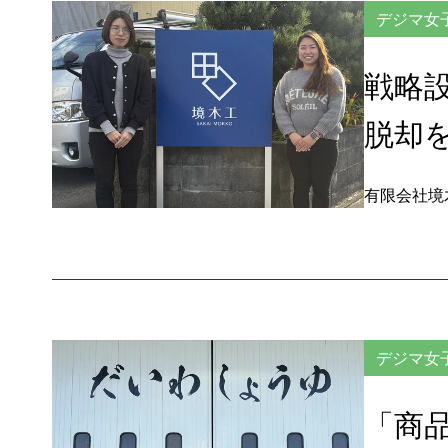
デジマ女
戦略
脱却
有限会社境
デジマ女
「商