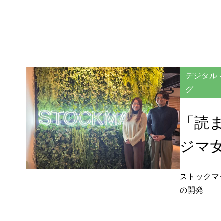
デジタル
グ
「読
ジマ
ストックマ
の開発