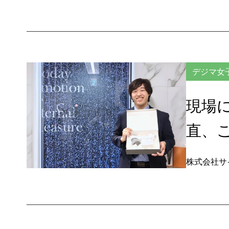
デジマ女
現場
直、
株式会社サ