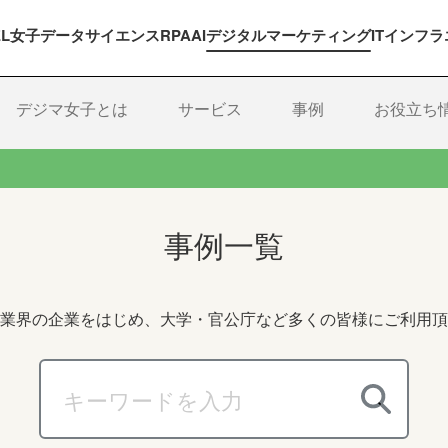
EL女子
データサイエンス
RPA
AI
デジタルマーケティング
ITインフラ
デジマ女子とは
サービス
事例
お役立ち
事例一覧
業界の企業をはじめ、大学・官公庁など多くの皆様にご利用頂
これは、自動候補機能付きの検
検索フィールドが空なので、候補はありません。