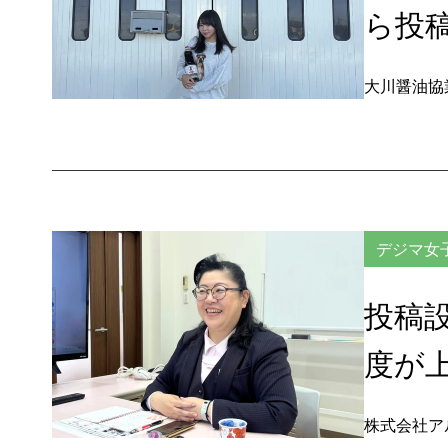
ら投
大川醤油協
デジマ女
投稿
度が
株式会社ア