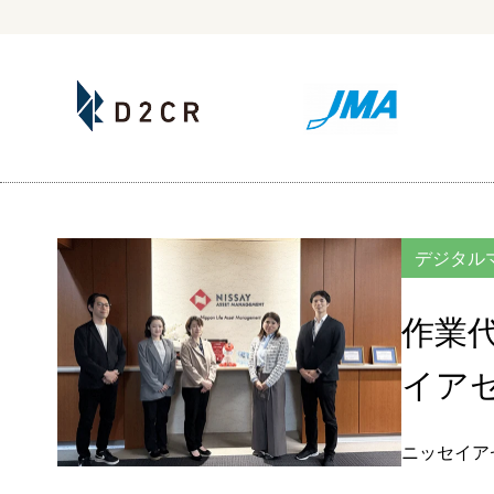
デジタル
作業
イア
ニッセイア