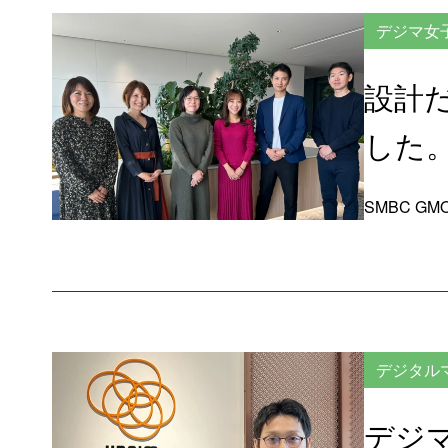
デジマ女
設計
した
SMBC G
デジタル
デジ