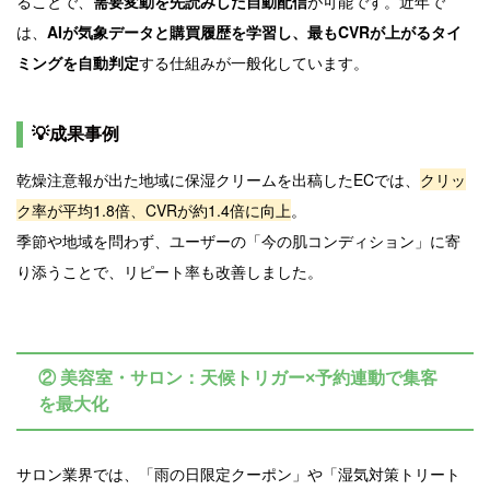
ることで、
需要変動を先読みした自動配信
が可能です。近年で
は、
AIが気象データと購買履歴を学習し、最もCVRが上がるタイ
ミングを自動判定
する仕組みが一般化しています。
💡成果事例
乾燥注意報が出た地域に保湿クリームを出稿したECでは、
クリッ
ク率が平均1.8倍、CVRが約1.4倍に向上
。
季節や地域を問わず、ユーザーの「今の肌コンディション」に寄
り添うことで、リピート率も改善しました。
② 美容室・サロン：天候トリガー×予約連動で集客
を最大化
サロン業界では、「雨の日限定クーポン」や「湿気対策トリート