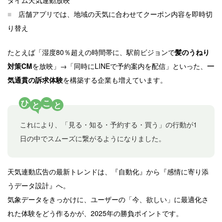
タイム天気連動放映
■
店舗アプリでは、地域の天気に合わせてクーポン内容を即時切
り替え
たとえば「湿度80％超えの時間帯に、駅前ビジョンで
髪のうねり
対策CM
を放映」→「同時にLINEで予約案内を配信」といった、
一
気通貫の訴求体験
を構築する企業も増えています。
ひ
こ
と
と
これにより、「見る・知る・予約する・買う」の行動が1
日の中でスムーズに繋がるようになりました。
天気連動広告の最新トレンドは、『自動化』から『感情に寄り添
うデータ設計』へ。
気象データをきっかけに、ユーザーの「今、欲しい」に最適化さ
れた体験をどう作るかが、2025年の勝負ポイントです。