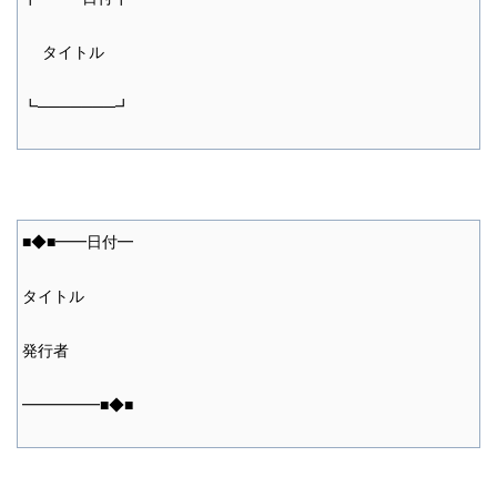
タイトル
┗───────┛
■◆■━━日付━
タイトル
発行者
━━━━━■◆■