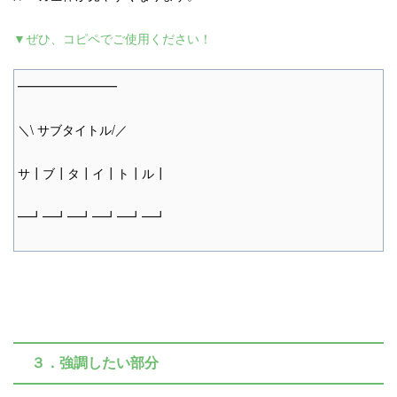
▼ぜひ、コピペでご使用ください！
━━━━━━━━
＼\ サブタイトル/／
サ┃ブ┃タ┃イ┃ト┃ル┃
━┛━┛━┛━┛━┛━┛
３．強調したい部分