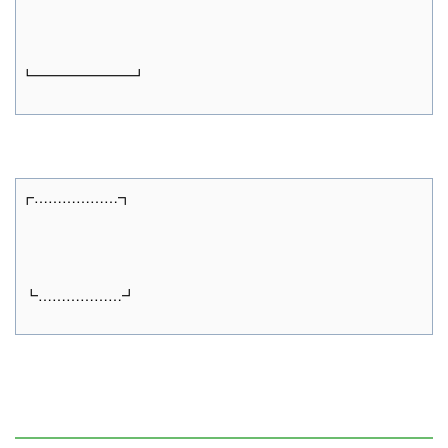
┗━━━━━━━┛
┏………………┓
┗………………┛