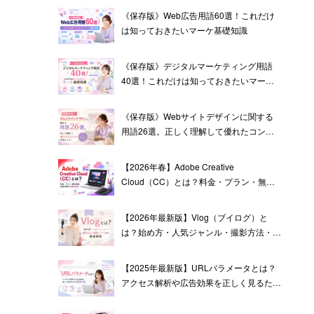
《保存版》Web広告用語60選！これだけ
は知っておきたいマーケ基礎知識
《保存版》デジタルマーケティング用語
40選！これだけは知っておきたいマーケ
基礎知識
《保存版》Webサイトデザインに関する
用語26選。正しく理解して優れたコンテ
ンツを作成しよう！
【2026年春】Adobe Creative
Cloud（CC）とは？料金・プラン・無料
体験・企業利用まで徹底解説
【2026年最新版】Vlog（ブイログ）と
は？始め方・人気ジャンル・撮影方法・編
集アプリまで徹底解説
【2025年最新版】URLパラメータとは？
アクセス解析や広告効果を正しく見るため
の基礎知識