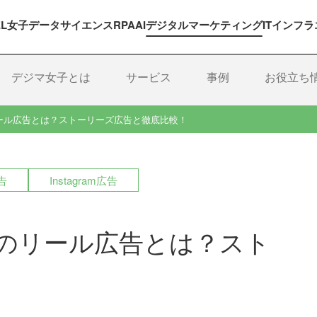
EL女子
データサイエンス
RPA
AI
デジタルマーケティング
ITインフラ
デジマ女子とは
サービス
事例
お役立ち
mのリール広告とは？ストーリーズ広告と徹底比較！
告
Instagram広告
ramのリール広告とは？スト
！