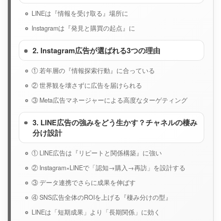
LINEは『情報を受け取る』場所に
Instagramは『発見と購買の起点』に
2. Instagram広告が選ばれる3つの理由
① 若年層の『情報探索行動』に合っている
② 世界観を壊さずに広告を届けられる
③ Meta広告マネージャーによる高度なターゲティング
3. LINE広告の強みをどう生かす？チャネルの棲み
分け設計
① LINE広告は『リピートと関係構築』に強い
② Instagram×LINEで「認知→購入→再訪」を設計する
③ データ連携でさらに成果を伸ばす
④ SNS広告全体のROIを上げる『棲み分けの型』
LINEは「短期成果」より「長期関係」に効く