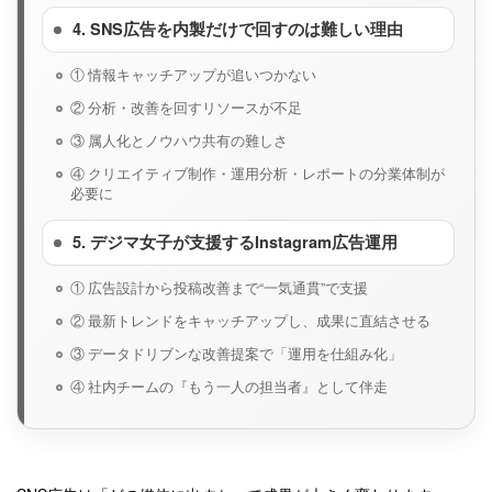
4. SNS広告を内製だけで回すのは難しい理由
① 情報キャッチアップが追いつかない
② 分析・改善を回すリソースが不足
③ 属人化とノウハウ共有の難しさ
④ クリエイティブ制作・運用分析・レポートの分業体制が
必要に
5. デジマ女子が支援するInstagram広告運用
① 広告設計から投稿改善まで“一気通貫”で支援
② 最新トレンドをキャッチアップし、成果に直結させる
③ データドリブンな改善提案で「運用を仕組み化」
④ 社内チームの『もう一人の担当者』として伴走