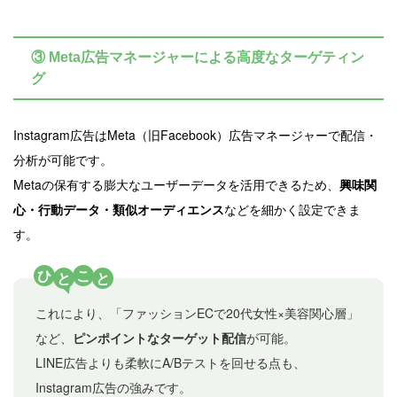
③ Meta広告マネージャーによる高度なターゲティン
グ
Instagram広告はMeta（旧Facebook）広告マネージャーで配信・
分析が可能です。
Metaの保有する膨大なユーザーデータを活用できるため、
興味関
心・行動データ・類似オーディエンス
などを細かく設定できま
す。
ひ
こ
と
と
これにより、「ファッションECで20代女性×美容関心層」
など、
ピンポイントなターゲット配信
が可能。
LINE広告よりも柔軟にA/Bテストを回せる点も、
Instagram広告の強みです。