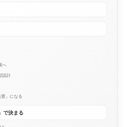
視へ
型設計
装置」になる
」で決まる
組み」