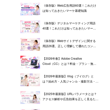
《保存版》Web広告用語60選！これだけ
は知っておきたいマーケ基礎知識
《保存版》デジタルマーケティング用語
40選！これだけは知っておきたいマーケ
基礎知識
《保存版》Webサイトデザインに関する
用語26選。正しく理解して優れたコンテ
ンツを作成しよう！
【2026年春】Adobe Creative
Cloud（CC）とは？料金・プラン・無料
体験・企業利用まで徹底解説
【2026年最新版】Vlog（ブイログ）と
は？始め方・人気ジャンル・撮影方法・編
集アプリまで徹底解説
【2025年最新版】URLパラメータとは？
アクセス解析や広告効果を正しく見るため
の基礎知識