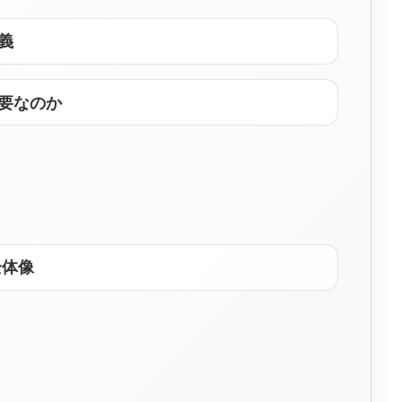
義
重要なのか
全体像