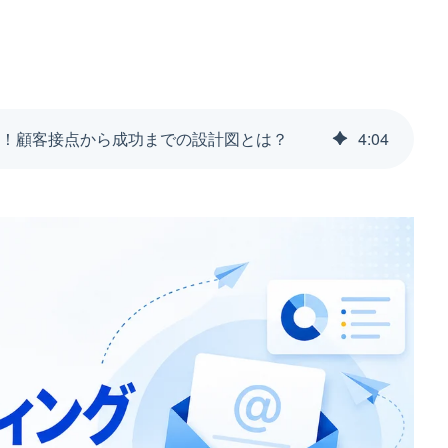
ド！顧客接点から成功までの設計図とは？
4
:
04