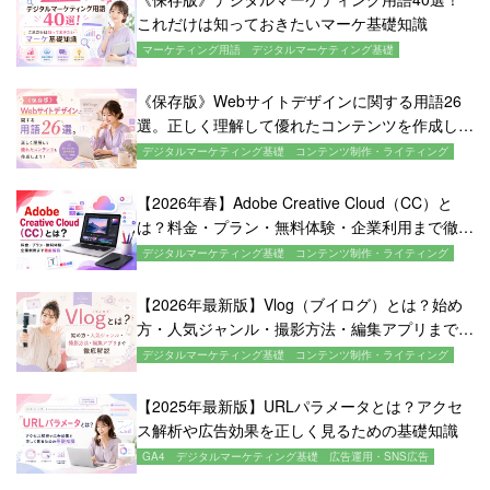
これだけは知っておきたいマーケ基礎知識
マーケティング用語
デジタルマーケティング基礎
《保存版》Webサイトデザインに関する用語26
選。正しく理解して優れたコンテンツを作成しよ
う！
デジタルマーケティング基礎
コンテンツ制作・ライティング
【2026年春】Adobe Creative Cloud（CC）と
は？料金・プラン・無料体験・企業利用まで徹底
解説
デジタルマーケティング基礎
コンテンツ制作・ライティング
【2026年最新版】Vlog（ブイログ）とは？始め
方・人気ジャンル・撮影方法・編集アプリまで徹
底解説
デジタルマーケティング基礎
コンテンツ制作・ライティング
【2025年最新版】URLパラメータとは？アクセ
ス解析や広告効果を正しく見るための基礎知識
GA4
デジタルマーケティング基礎
広告運用・SNS広告