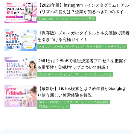
【2026年版】Instagram（インスタグラム）アル
ゴリズムの答えは？企業が知るべき7つのポイン
ト
Instagram
デジタルマーケティング基礎
《保存版》メルマガのタイトルと本文装飾で読者
を引きつける究極ガイド！
メルマガ
メールマーケティング
リード獲得・ナーチャリング
DMUとは？BtoBで意思決定者プロセスを把握す
る重要性とDMUマップについて解説！
デジタルマーケティング
BtoB
マーケティング用語
【最新版】TikTok検索とは？若年層がGoogleよ
り使う新しい検索体験を解説
SEO・検索対策
デジタルマーケティング最新動向
TikTokマーケティング