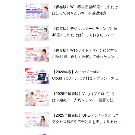
《保存版》Web広告用語60選！これだけ
は知っておきたいマーケ基礎知識
《保存版》デジタルマーケティング用語
40選！これだけは知っておきたいマーケ
基礎知識
《保存版》Webサイトデザインに関する
用語26選。正しく理解して優れたコンテ
ンツを作成しよう！
【2026年春】Adobe Creative
Cloud（CC）とは？料金・プラン・無料
体験・企業利用まで徹底解説
【2026年最新版】Vlog（ブイログ）と
は？始め方・人気ジャンル・撮影方法・編
集アプリまで徹底解説
【2025年最新版】URLパラメータとは？
アクセス解析や広告効果を正しく見るため
の基礎知識