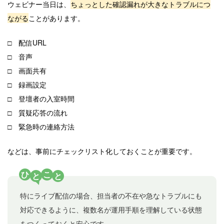
ウェビナー当日は、
ちょっとした確認漏れが大きなトラブルにつ
ながる
ことがあります。
□ 配信URL
□ 音声
□ 画面共有
□ 録画設定
□ 登壇者の入室時間
□ 質疑応答の流れ
□ 緊急時の連絡方法
などは、事前にチェックリスト化しておくことが重要です。
ひ
こ
と
と
特にライブ配信の場合、担当者の不在や急なトラブルにも
対応できるように、複数名が運用手順を理解している状態
をつくっておくと安心です。