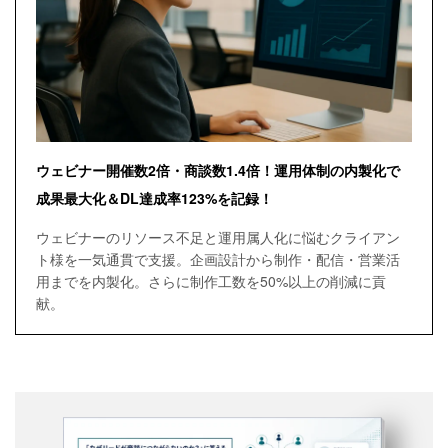
ウェビナー開催数2倍・商談数1.4倍！運用体制の内製化で
成果最大化＆DL達成率123%を記録！
ウェビナーのリソース不足と運用属人化に悩むクライアン
ト様を一気通貫で支援。企画設計から制作・配信・営業活
用までを内製化。さらに制作工数を50%以上の削減に貢
献。