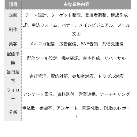
項目
主な業務内容
企画
テーマ設計、ターゲット整理、登壇者調整、構成作成
LP、申込フォーム、バナー、メインビジュアル、メール
制作
文面
集客
メルマガ配信、広告配信、SNS告知、共催先連携
配信準
配信ツール設定、機材確認、台本作成、リハーサル
備
当日運
進行管理、配信対応、参加者対応、トラブル対応
営
フォロ
アンケート回収、資料送付、営業連携、ナーチャリング
ー
申込数、参加率、アンケート、商談化数、DL数のレポー
分析
ト